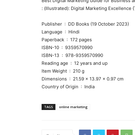
Best Digital Marketing Guide for Business a
: (Illustrated): Digital Marketing Excellence
Publisher ‏ : ‎ DD Books (19 October 2023)
Language ‏ : ‎ Hindi
Paperback ‏ : ‎ 172 pages
ISBN-10 ‏ : ‎ 9359570990
ISBN-13 ‏ : ‎ 978-9359570990
Reading age ‏ : ‎ 12 years and up
Item Weight ‏ : ‎ 210 g
Dimensions ‏ : ‎ 21.59 x 13.97 x 0.97 cm
Country of Origin ‏ : ‎ India
TAGS
online marketing