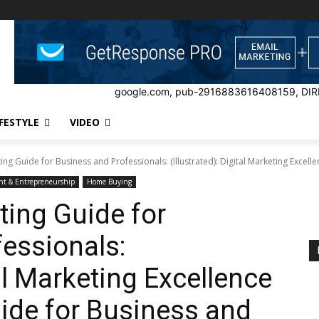
google.com, pub-2916883616408159, DIR
IFESTYLE
VIDEO
ing Guide for Business and Professionals: (Illustrated): Digital Marketing Excellen
nt & Entrepreneurship
Home Buying
ting Guide for
essionals:
tal Marketing Excellence
uide for Business and