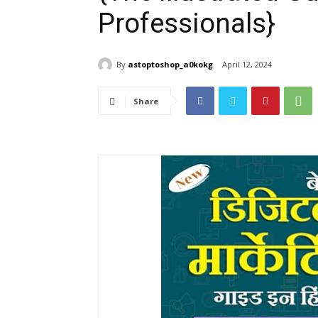
Professionals}
By
astoptoshop_a0kokg
April 12, 2024
Share