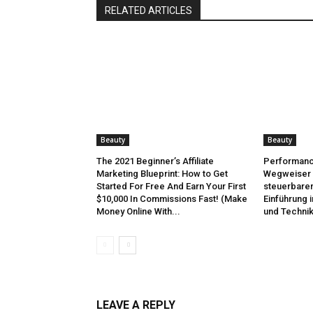
RELATED ARTICLES
Beauty
Beauty
The 2021 Beginner’s Affiliate
Performanc
Marketing Blueprint: How to Get
Wegweiser 
Started For Free And Earn Your First
steuerbaren
$10,000 In Commissions Fast! (Make
Einführung 
Money Online With...
und Techni
LEAVE A REPLY