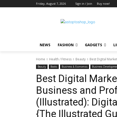
Friday, August 7, 2026
Sign in / Join
Buy now!
NEWS
FASHION
GADGETS
L
Home
Health / Fitness
Beauty
Best Digital Market
Beauty
Books
Business & Economics
Business Developme
Best Digital Marke
Business and Prof
(Illustrated): Digi
{The Illustrated G