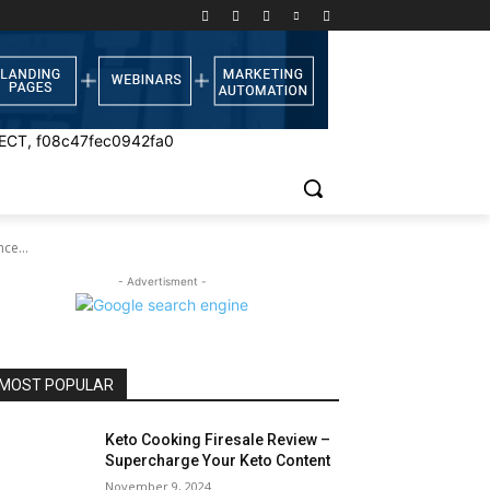
ECT, f08c47fec0942fa0
ce...
- Advertisment -
MOST POPULAR
Keto Cooking Firesale Review –
Supercharge Your Keto Content
November 9, 2024